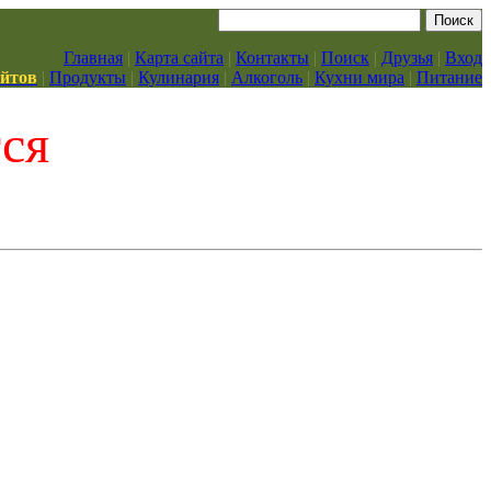
Главная
|
Карта сайта
|
Контакты
|
Поиск
|
Друзья
|
Вход
айтов
|
Продукты
|
Кулинария
|
Алкоголь
|
Кухни мира
|
Питание
тся