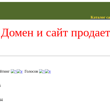
Каталог с
Домен и сайт продае
йтинг
Голосов
5
84