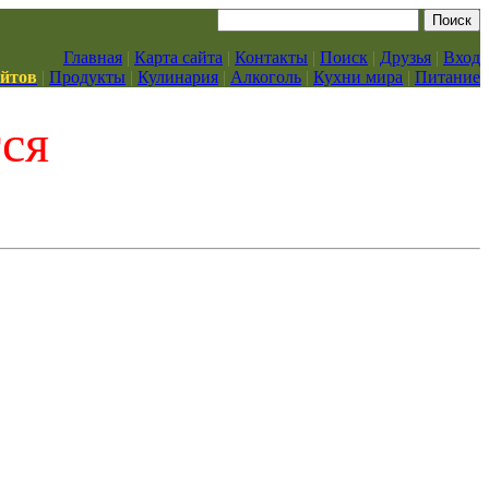
Главная
|
Карта сайта
|
Контакты
|
Поиск
|
Друзья
|
Вход
айтов
|
Продукты
|
Кулинария
|
Алкоголь
|
Кухни мира
|
Питание
тся