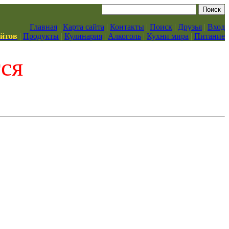
Главная
|
Карта сайта
|
Контакты
|
Поиск
|
Друзья
|
Вход
айтов
|
Продукты
|
Кулинария
|
Алкоголь
|
Кухни мира
|
Питание
тся