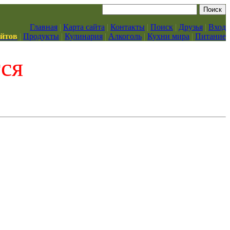
Главная
|
Карта сайта
|
Контакты
|
Поиск
|
Друзья
|
Вход
айтов
|
Продукты
|
Кулинария
|
Алкоголь
|
Кухни мира
|
Питание
тся