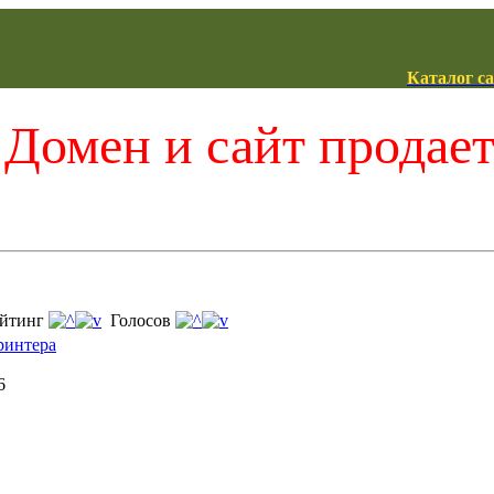
Каталог с
Домен и сайт продае
йтинг
Голосов
ринтера
6