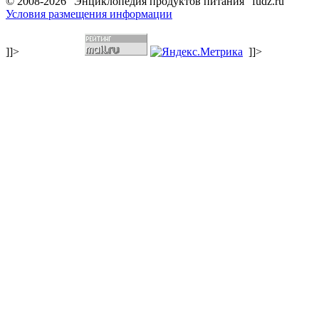
© 2008-2026 "Энциклопедия продуктов питания" fudz.ru
Условия размещения информации
]]>
]]>