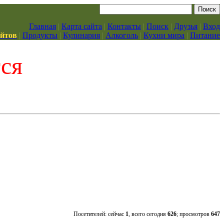
Главная
|
Карта сайта
|
Контакты
|
Поиск
|
Друзья
|
Вход
айтов
|
Продукты
|
Кулинария
|
Алкоголь
|
Кухни мира
|
Питание
тся
Посетителей: сейчас
1
, всего сегодня
626
; просмотров
647