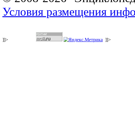
Условия размещения инф
]]>
]]>