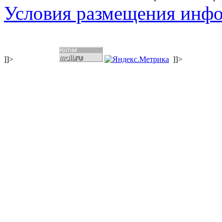
Условия размещения инф
]]>
]]>