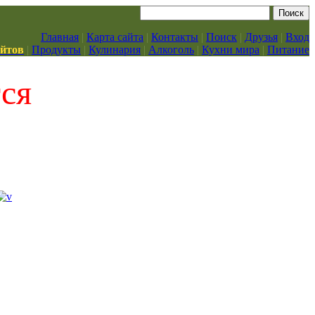
Главная
|
Карта сайта
|
Контакты
|
Поиск
|
Друзья
|
Вход
айтов
|
Продукты
|
Кулинария
|
Алкоголь
|
Кухни мира
|
Питание
тся