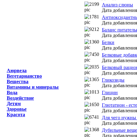
Анализ слюны
Дата добавления:
Антиоксидантны
Дата добавления:
Баланс питатель
Дата добавления:
Белки
Дата добавления:
Белковые добав
Дата добавления:
Белковый рацио
Аюрведа
Дата добавления:
Вегетарианство
Гликозиды
Вещества
Дата добавления:
Витамины и минералы
Вода
Глицин
Воздействие
Дата добавления:
Детям
Глютатион - ест
Здоровье
Дата добавления:
Красота
Для чего нужны 
Дата добавления:
Дубильные веще
Дата добавления: