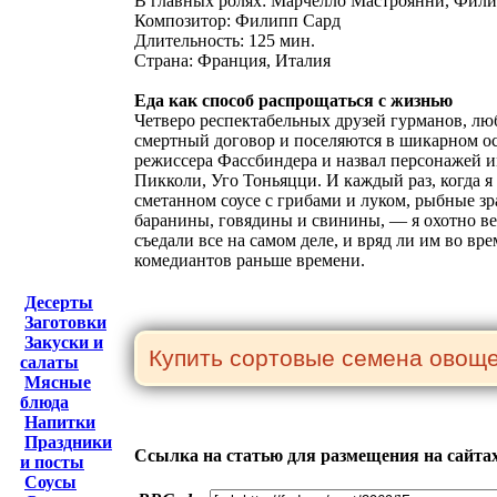
В главных ролях: Марчелло Мастроянни, Фили
Композитор: Филипп Сард
Длительность: 125 мин.
Страна: Франция, Италия
Еда как способ распрощаться с жизнью
Четверо респектабельных друзей гурманов, лю
смертный договор и поселяются в шикарном ос
режиссера Фассбиндера и назвал персонажей 
Пикколи, Уго Тоньяцци. И каждый раз, когда я
сметанном соусе с грибами и луком, рыбные з
баранины, говядины и свинины, — я охотно вер
съедали все на самом деле, и вряд ли им во вр
комедиантов раньше времени.
Десерты
Заготовки
Закуски и
салаты
Мясные
блюда
Напитки
Праздники
Ссылка на статью для размещения на сайта
и посты
Соусы