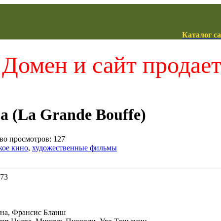
Каталог с
Домен и сайт продае
 (La Grande Bouffe)
тво просмотров: 127
кое кино
,
художественные фильмы
973
она, Франсис Бланш