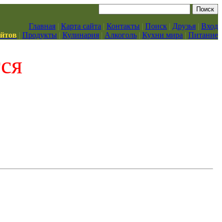
Главная
|
Карта сайта
|
Контакты
|
Поиск
|
Друзья
|
Вход
айтов
|
Продукты
|
Кулинария
|
Алкоголь
|
Кухни мира
|
Питание
тся