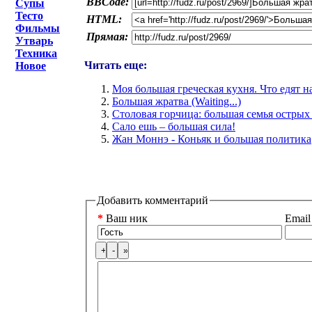
BBCode:
Супы
Тесто
HTML:
Фильмы
Прямая:
Утварь
Техника
Читать еще:
Новое
Моя большая греческая кухня. Что едят н
Большая жратва (Waiting...)
Столовая горчица: большая семья острых
Сало ешь – большая сила!
Жан Моннэ - Коньяк и большая политика
Добавить комментарий
*
Ваш ник
Email