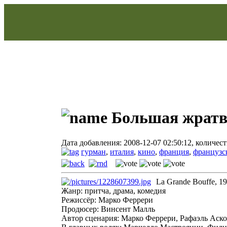
Большая жратва
Дата добавления: 2008-12-07 02:50:12, количес
гурман
,
италия
,
кино
,
франция
,
французс
La Grande Bouffe, 1
Жанр: притча, драма, комедия
Режиссёр: Марко Феррери
Продюсер: Винсент Малль
Автор сценария: Марко Феррери, Рафаэль Аск