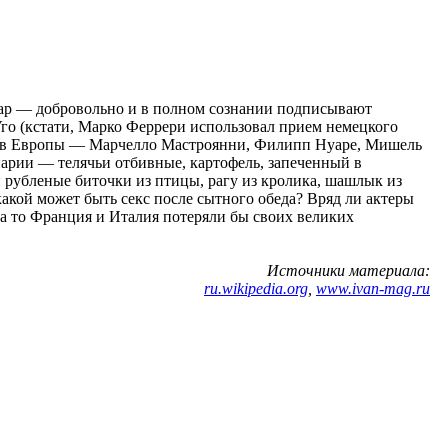
вар — добровольно и в полном сознании подписывают
Уго (кстати, Марко Феррери использовал прием немецкого
стов Европы — Марчелло Мастроянни, Филипп Нуаре, Мишель
инарии — телячьи отбивные, картофель, запеченный в
 рубленые биточки из птицы, рагу из кролика, шашлык из
какой может быть секс после сытного обеда? Вряд ли актеры
, а то Франция и Италия потеряли бы своих великих
Источники материала:
ru.wikipedia.org
,
www.ivan-mag.ru