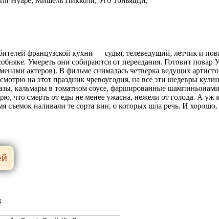
пп Нуаре, Мишель Пикколи, Уго Тоньяцци,
бителей французской кухни — судья, телеведущий, летчик и по
обняке. Умереть они собираются от переедания. Готовит повар 
именами актеров). В фильме снималась четверка ведущих арти
 смотрю на этот праздник чревоугодия, на все эти шедевры кул
разы, кальмары в томатном соусе, фаршированные шампиньонами
ю, что смерть от еды не менее ужасна, нежели от голода. А уж 
емя съемок наливали те сорта вин, о которых шла речь. И хорошо
х