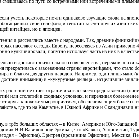
ка смешиваясь по пути со встречными или встреченными племена
сли учесть некоторые почти одинаково звучащие слова на японс
богащавших свой генофонд и генотип за счёт других азиатских 
щей китайцев, но и японцев.
тения и расселялись вместе с народами. Так, древние финикийц
орых населяют сегодня Европу, переселяясь из Азии примерно 4-
нно культивировали, попутно используя часть из них в качеств
ельно и достигло значительного совершенства, пережив эпохи 
я прекратилась с завоеванием страны европейцами, что стало 
мира и благом для других народов. Например, один лишь маис (
достоин внимания) и «кукурузные рыльца», исцелившие миллион
х растений не стоит ограничивать в своём представлении (пон
тий или столетий в сходных условиях, и переживая более-менее
 от друга к похожим мероприятиям, обеспечивающим более сыто
зяйства, где-то на Камчатке, в Южной Африке и Скандинавии ни
у, в трёх больших областях – в Китае, Америке и Юго-Западно
кадемик Н.И.Вавилов подчёркивал, что «Кавказ, Афганистан, Ту
егодня – Эфиопия), Эритрея (провинция Эфиопии), Мексика, Пе