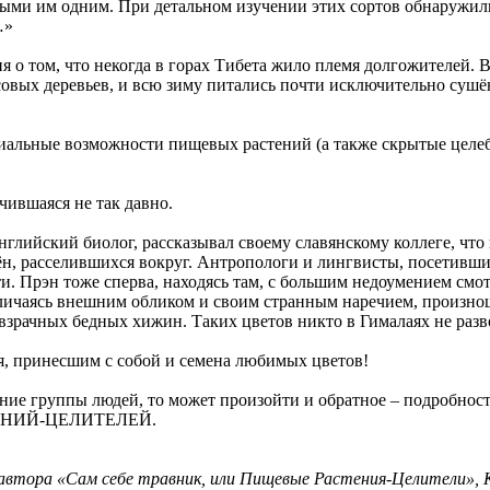
ными им одним. При детальном изучении этих сортов обнаружил
…»
 о том, что некогда в горах Тибета жило племя долгожителей. В
вых деревьев, и всю зиму питались почти исключительно сушёны
альные возможности пищевых растений (а также скрытые целебн
чившаяся не так давно.
глийский биолог, рассказывал своему славянскому коллеге, что
ён, расселившихся вокруг. Антропологи и лингвисты, посетивши
. Прэн тоже сперва, находясь там, с большим недоумением смот
тличаясь внешним обликом и своим странным наречием, произнош
взрачных бедных хижин. Таких цветов никто в Гималаях не разв
я, принесшим с собой и семена любимых цветов!
ние группы людей, то может произойти и обратное – подробнос
ТЕНИЙ-ЦЕЛИТЕЛЕЙ.
 автора «Сам себе травник, или Пищевые Растения-Целители», К