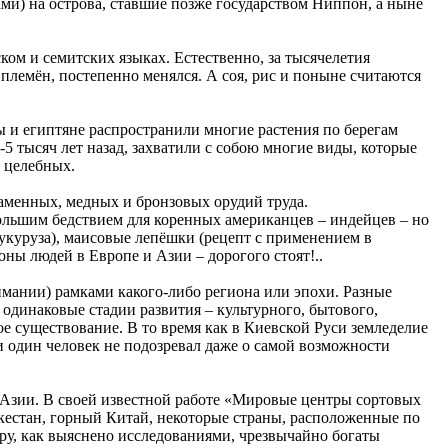
ми) на острова, ставшие позже государством Ниппон, а ныне
ком и семитских языках. Естественно, за тысячелетия
племён, постепенно менялся. А соя, рис и поныне считаются
ы и египтяне распространили многие растения по берегам
5 тысяч лет назад, захватили с собою многие виды, которые
е целебных.
каменных, медных и бронзовых орудий труда.
большим бедствием для коренных американцев – индейцев – но
кукуруза), маисовые лепёшки (рецепт с применением в
ы людей в Европе и Азии – дорогого стоят!..
имании) рамками какого-либо региона или эпохи. Разные
 одинаковые стадии развития – культурного, бытового,
е существование. В то время как в Киевской Руси земледелие
 один человек не подозревал даже о самой возможности
й Азии. В своей известной работе «Мировые центры сортовых
ркестан, горный Китай, некоторые страны, расположенные по
ру, как выяснено исследованиями, чрезвычайно богаты