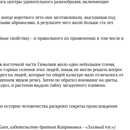
ись центры удивительного разнообразия, включающие
 конце короткого лета они заготавливали, высушивая под
ми абрикосами, в результате чего жили больше ста лет.
ые свойства) – и правильного их применения; в том числе в
 в восточной части Гималаев жило одно небольшое племя,
е горные селения этих людей, никак не могли решить вопрос
рел на людей, которые по общей культуре мало отличались от
ением звуков речи). Затем он обратил внимание на цветы,
одил, и растения выдали тайну загадочного племени.
ти истории человечества раскроют секреты происхождения
иев, издательство братьев Капрановых - «Зэлэный пэс»)