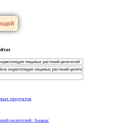
айтах
евых продуктов
ений-целителей: Ананас