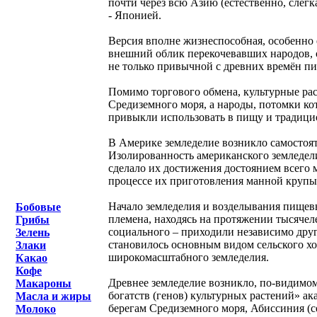
почти через всю Азию (естественно, слег
- Японией.
Версия вполне жизнеспособная, особенно е
внешний облик перекочевавших народов, о
не только привычной с древних времён пи
Помимо торгового обмена, культурные рас
Средиземного моря, а народы, потомки кот
привыкли использовать в пищу и традицио
В Америке земледелие возникло самостоят
Изолированность американского земледели
сделало их достижения достоянием всего 
процессе их приготовления манной крупы 
Начало земледелия и возделывания пищевы
Бобовые
племена, находясь на протяжении тысячеле
Грибы
социального – приходили независимо друг
Зелень
становилось основным видом сельского хо
Злаки
широкомасштабного земледелия.
Какао
Кофе
Древнее земледелие возникло, по-видимом
Макароны
богатств (генов) культурных растений» а
Масла и жиры
берегам Средиземного моря, Абиссиния (с
Молоко