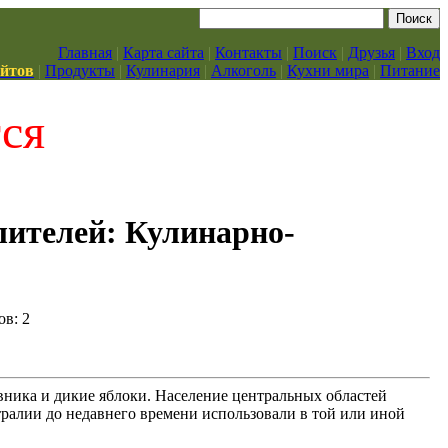
Главная
|
Карта сайта
|
Контакты
|
Поиск
|
Друзья
|
Вход
айтов
|
Продукты
|
Кулинария
|
Алкоголь
|
Кухни мира
|
Питание
тся
лителей: Кулинарно-
ов: 2
ника и дикие яблоки. Население центральных областей
ралии до недавнего времени использовали в той или иной