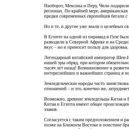
Наоборот, Мексика и Перу, Чили подарили
регионах. По крайней мере, американская 
предки современных европейцев бегали с 
Но и те, и другие уже знали о целебных с
В Египте на одной из пирамид в Гизе было
разводили в Северной Африке и на Средиз
вкус – но и приносит пользу для здоровья.
Легендарный китайский император Шен-Ну
нашей эры обряд, при котором обязательно
тысяч лет назад! Возникновение и развити
интереснейших и важнейших страниц в ис
Земледельческие народы часто заимствовал
отношений – и это, конечно же, затрудня
Возможно, древние земледельцы Китая и 
Китая и Египта имеют общее происхождени
злаков.
Согласуется с таким предположением и ра
позже на Ближнем Востоке в поистине бра