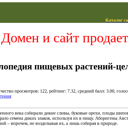
Каталог с
Домен и сайт продае
лопедия пищевых растений-це
чество просмотров: 122, рейтинг: 7.32, средний балл: 3.00, голос
стения
нного века собирали дикие сливы, буковые орехи, плоды шипов
ало семена диких злаков, используя их в пищу. Аборигены Авст
ий – впрочем, не возделывая их, а лишь собирая в природе.