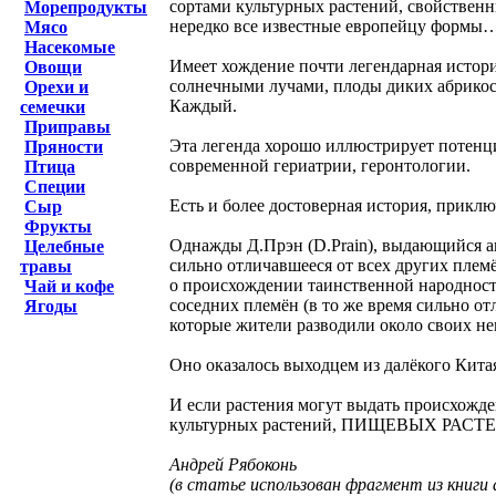
сортами культурных растений, свойствен
Морепродукты
нередко все известные европейцу формы
Мясо
Насекомые
Имеет хождение почти легендарная история
Овощи
солнечными лучами, плоды диких абрикосо
Орехи и
Каждый.
семечки
Приправы
Эта легенда хорошо иллюстрирует потенци
Пряности
современной гериатрии, геронтологии.
Птица
Специи
Есть и более достоверная история, приклю
Сыр
Фрукты
Однажды Д.Прэн (D.Prain), выдающийся ан
Целебные
сильно отличавшееся от всех других плем
травы
о происхождении таинственной народности
Чай и кофе
соседних племён (в то же время сильно о
Ягоды
которые жители разводили около своих не
Оно оказалось выходцем из далёкого Кита
И если растения могут выдать происхожде
культурных растений, ПИЩЕВЫХ РАС
Андрей Рябоконь
(в статье использован фрагмент из книги