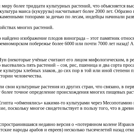
 миру более тридцати культурных растений, что объясняется вы
культура маиса (кукурузы) насчитывает более 2000 лет. Образно 
каменными топорами за дичью по лесам, индейцы начинали разви
войствах многих растений.
 найдено изображение плодов винограда – этот памятник относят
емноморском побережье более 6000 или почти 7000 лет назад! А
н (некоторые учёные считают его лицом мифологическим, в реа
 высевались пять растений – соя, рис, пшеница и два сорта прос
е культуры хлебных злаков, до сих пор в той или иной степени 
тории человечества.
и свои культурные растения из других стран, что связано, в пе
ет более точное определение происхождения многих пищевых рас
Египта «обменялись» какими-то культурами через Месопотамию и
е, поскольку многое свидетельствует в пользу того, что в древ
спространившаяся недавно версия о «потерянном колене Израил
тские народы арабов и евреев) несколько тысячелетий назад от