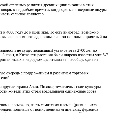
сокой степенью развития древних цивилизаций в этих
говоря, в те далёкие времена, когда одетые в звериные шкуры
вать сельское хозяйство.
 к 4000 году до нашей эры. То есть виноград, возможно,
, выращивая виноград, понимали – он не только приятный на
льности не существовавшим) установил за 2700 лет до
а. Значит, в Китае эти растения были широко известны уже 5-7
применяемых в народном целительстве – вообще, одна из
рвую очередь с поддержанием и развитием торговых
тений.
 другие страны Азии. Похоже, земледельческие культуры
ности жители этих стран возделывали одинаковые сорта
евом»: возможно, часть семитских племён (развившихся
кочевала подальше от воинственных египетских фараонов