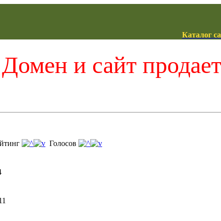
Каталог с
Домен и сайт продае
йтинг
Голосов
4
11