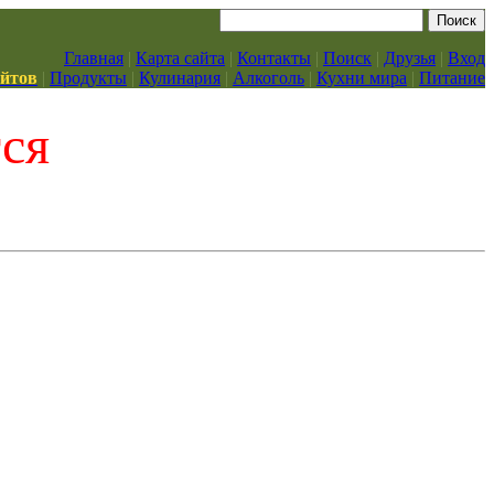
Главная
|
Карта сайта
|
Контакты
|
Поиск
|
Друзья
|
Вход
айтов
|
Продукты
|
Кулинария
|
Алкоголь
|
Кухни мира
|
Питание
тся