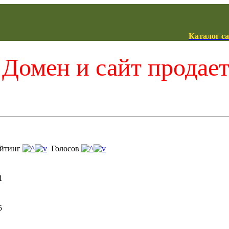
Каталог с
Домен и сайт продае
йтинг
Голосов
1
5