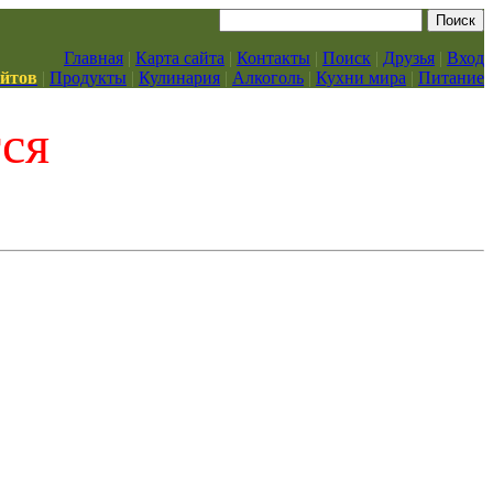
Главная
|
Карта сайта
|
Контакты
|
Поиск
|
Друзья
|
Вход
айтов
|
Продукты
|
Кулинария
|
Алкоголь
|
Кухни мира
|
Питание
тся