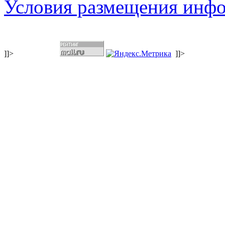
Условия размещения инф
]]>
]]>