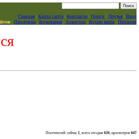
Главная
|
Карта сайта
|
Контакты
|
Поиск
|
Друзья
|
Вход
айтов
|
Продукты
|
Кулинария
|
Алкоголь
|
Кухни мира
|
Питание
тся
Посетителей: сейчас
1
, всего сегодня
626
; просмотров
647