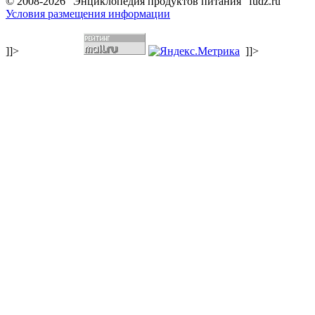
© 2008-2026 "Энциклопедия продуктов питания" fudz.ru
Условия размещения информации
]]>
]]>