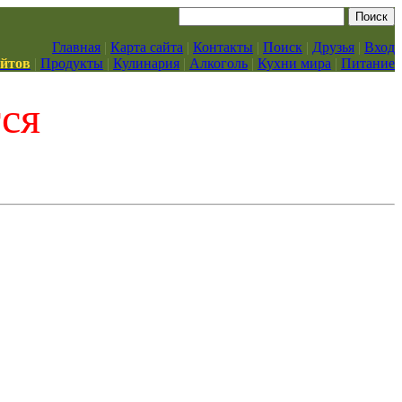
Главная
|
Карта сайта
|
Контакты
|
Поиск
|
Друзья
|
Вход
айтов
|
Продукты
|
Кулинария
|
Алкоголь
|
Кухни мира
|
Питание
тся