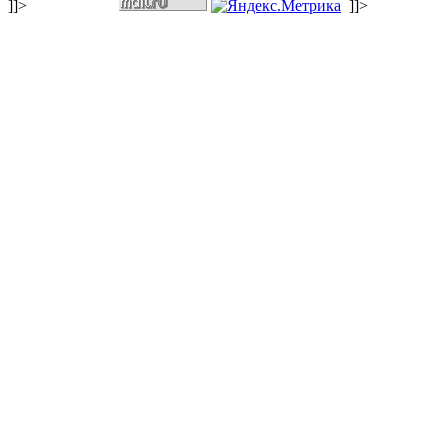
]]>
]]>