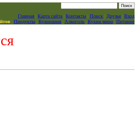
Главная
|
Карта сайта
|
Контакты
|
Поиск
|
Друзья
|
Вход
айтов
|
Продукты
|
Кулинария
|
Алкоголь
|
Кухни мира
|
Питание
тся