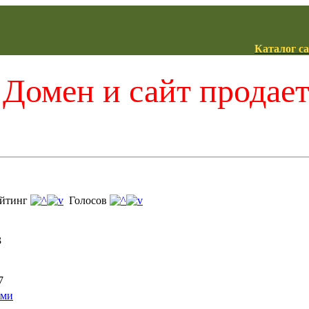
Каталог с
Домен и сайт продае
йтинг
Голосов
3
7
ями