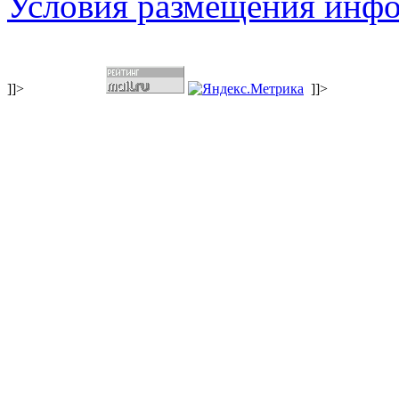
Условия размещения инф
]]>
]]>