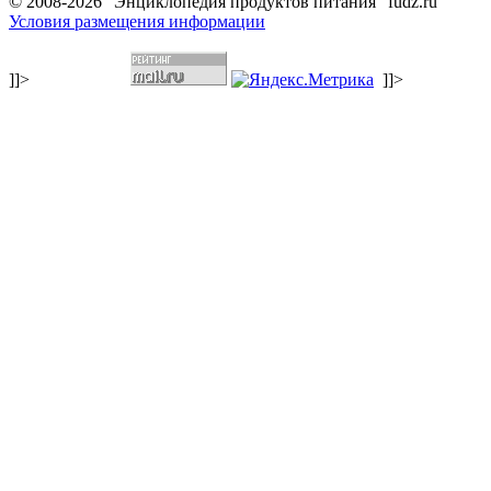
© 2008-2026 "Энциклопедия продуктов питания" fudz.ru
Условия размещения информации
]]>
]]>