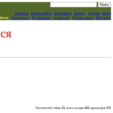
Главная
|
Карта сайта
|
Контакты
|
Поиск
|
Друзья
|
Вход
айтов
|
Продукты
|
Кулинария
|
Алкоголь
|
Кухни мира
|
Питание
тся
Посетителей: сейчас
25
, всего сегодня
563
; просмотров
571