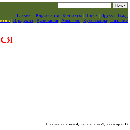
Главная
|
Карта сайта
|
Контакты
|
Поиск
|
Друзья
|
Вход
айтов
|
Продукты
|
Кулинария
|
Алкоголь
|
Кухни мира
|
Питание
тся
Посетителей: сейчас
4
, всего сегодня
29
; просмотров
33