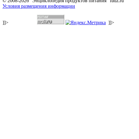
© 2008-2026 "Энциклопедия продуктов питания" fudz.ru
Условия размещения информации
]]>
]]>