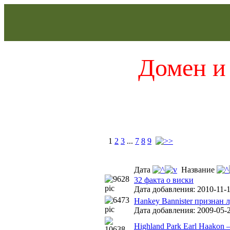
Домен и 
1
2
3
...
7
8
9
Дата
Название
32 факта о виски
Дата добавления: 2010-11-1
Hankey Bannister признан
Дата добавления: 2009-05-2
Highland Park Earl Haakon