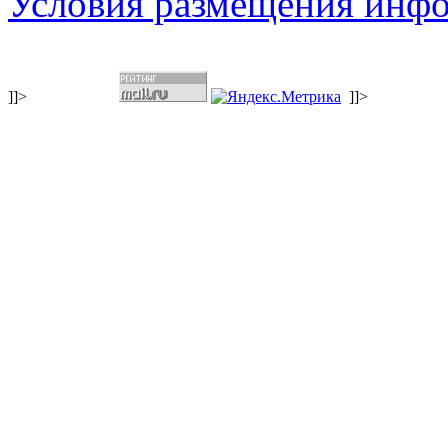
Условия размещения инф
]]>
]]>