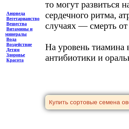
то могут развиться 
сердечного ритма, а
Аюрведа
Вегетарианство
случаях — смерть от
Вещества
Витамины и
минералы
Вода
На уровень тиамина 
Воздействие
Детям
антибиотики и ораль
Здоровье
Красота