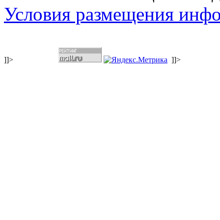
Условия размещения инф
]]>
]]>