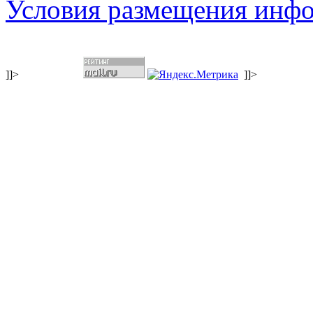
Условия размещения инф
]]>
]]>