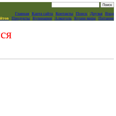
Главная
|
Карта сайта
|
Контакты
|
Поиск
|
Друзья
|
Вход
айтов
|
Продукты
|
Кулинария
|
Алкоголь
|
Кухни мира
|
Питание
тся