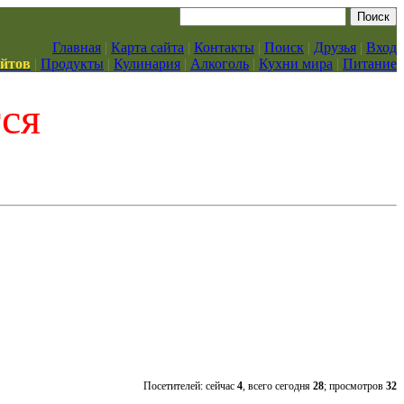
Главная
|
Карта сайта
|
Контакты
|
Поиск
|
Друзья
|
Вход
айтов
|
Продукты
|
Кулинария
|
Алкоголь
|
Кухни мира
|
Питание
тся
Посетителей: сейчас
4
, всего сегодня
28
; просмотров
32