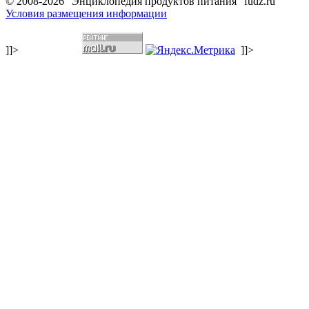
© 2008-2026 "Энциклопедия продуктов питания" fudz.ru
Условия размещения информации
]]>
]]>