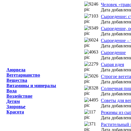
Человек «трав
Дата добавлени
Сыроедение: с
Дата добавлени
Сыроедение, о
Дата добавлени
Сыроедение – 
Дата добавлени
Сыроедение
Дата добавлени
Сырая идея
Аюрведа
Дата добавлени
Вегетарианство
Строгое вегет
Вещества
Дата добавлени
Витамины и минералы
Солнечная пи
Вода
Дата добавлени
Воздействие
Советы для ве
Детям
Дата добавлени
Здоровье
Красота
Режимы из сы
Дата добавлени
Растительный
Дата добавлени