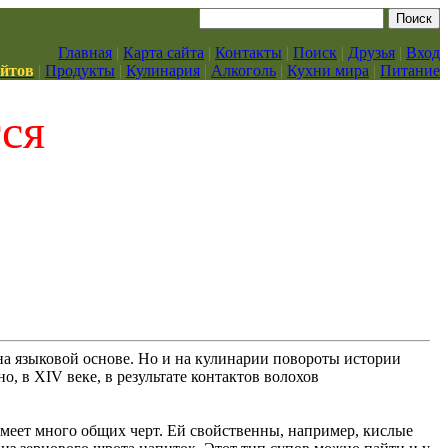
Главная
|
Карта сайта
|
Контакты
|
Поиск
|
Друзья
|
Вход
айтов
|
Продукты
|
Кулинария
|
Алкоголь
|
Кухни мира
|
Питание
тся
а языковой основе. Но и на кулинарии повороты истории
о, в XIV веке, в результате контактов волохов
меет много общих черт. Ей свойственны, например, кислые