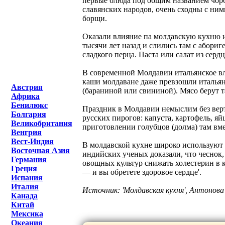
первые блюда под общим названием чорб
славянских народов, очень сходны с ни
борщи.
Оказали влияние па молдавскую кухню и
тысячи лет назад и слились там с абориг
сладкого перца. Паста или салат из се
В современной Молдавии итальянское вл
каши молдаване даже превзошли итальян
Австрия
(бараниной или свининой). Мясо берут 
Африка
Бенилюкс
Праздник в Молдавии немыслим без верту
Болгария
русских пирогов: капуста, картофель, я
Великобритания
приготовлении голубцов (долма) там вм
Венгрия
Вест-Индия
В молдавской кухне широко используют ч
Восточная Азия
индийских ученых доказали, что чеснок,
Германия
овощных культур снижать холестерин в к
Греция
— и вы обретете здоровое сердце'.
Испания
Италия
Источник: 'Молдавская кухня', Антонова 
Канада
Китай
Мексика
Океания