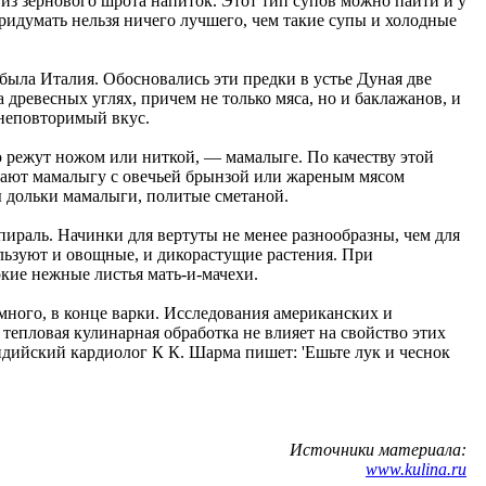
з зернового шрота напиток. Этот тип супов можно пайти и у
ридумать нельзя ничего лучшего, чем такие супы и холодные
ыла Италия. Обосновались эти предки в устье Дуная две
а древесных углях, причем не только мяса, но и баклажанов, и
 неповторимый вкус.
ю режут ножом или ниткой, — мамалыге. По качеству этой
дают мамалыгу с овечьей брынзой или жареным мясом
ы дольки мамалыги, политые сметаной.
пираль. Начинки для вертуты не менее разнообразны, чем для
ользуют и овощные, и дикорастущие растения. При
кие нежные листья мать-и-мачехи.
много, в конце варки. Исследования американских и
 тепловая кулинарная обработка не влияет на свойство этих
Индийский кардиолог К К. Шарма пишет: 'Ешьте лук и чеснок
Источники материала:
www.kulina.ru