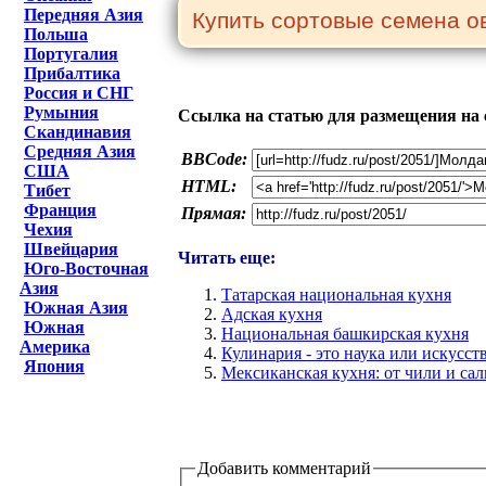
Передняя Азия
Польша
Португалия
Прибалтика
Россия и СНГ
Румыния
Ссылка на статью для размещения на 
Скандинавия
Средняя Азия
BBCode:
США
HTML:
Тибет
Франция
Прямая:
Чехия
Швейцария
Читать еще:
Юго-Восточная
Азия
Татарская национальная кухня
Южная Азия
Адская кухня
Южная
Национальная башкирская кухня
Америка
Кулинария - это наука или искусст
Япония
Мексиканская кухня: от чили и сал
Добавить комментарий