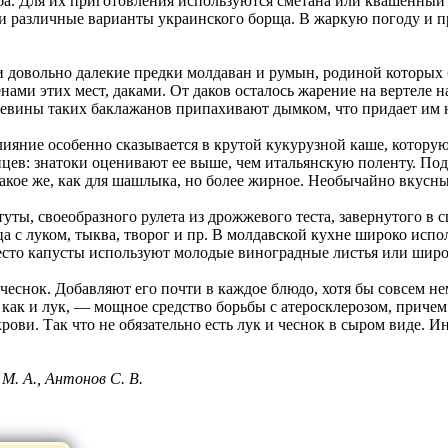
а. Для их приготовления используются сметана или квашенный и
ми различные варианты украинского борща. В жаркую погоду и п
 довольно далекие предки молдаван и румын, родиной которых б
енами этих мест, даками. От даков осталось жарение на вертеле н
рдцевины таких баклажанов припахивают дымком, что придает им
ияние особенно сказывается в крутой кукурузной каше, котору
цев: знатоки оценивают ее выше, чем итальянскую поленту. По
такое же, как для шашлыка, но более жирное. Необычайно вкусн
ты, своеобразного рулета из дрожжевого теста, завернутого в с
йца с луком, тыква, творог и пр. В молдавской кухне широко исп
есто капусты используют молодые виноградные листья или широ
еснок. Добавляют его почти в каждое блюдо, хотя бы совсем не
 как и лук, — мощное средство борьбы с атеросклерозом, причем
рови. Так что не обязательно есть лук и чеснок в сыром виде. 
М. А., Антонов С. В.