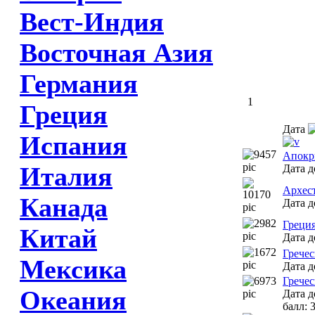
Вест-Индия
Восточная Азия
Германия
1
Греция
Дата
Испания
Апокр
Италия
Дата д
Архес
Канада
Дата д
Греция
Китай
Дата д
Гречес
Мексика
Дата д
Гречес
Океания
Дата д
балл: 