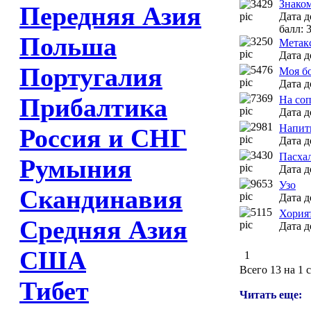
Знаком
Передняя Азия
Дата д
балл: 
Польша
Метак
Дата д
Португалия
Моя бо
Дата д
Прибалтика
На соп
Дата д
Напитк
Россия и СНГ
Дата д
Пасха
Румыния
Дата д
Узо
Скандинавия
Дата д
Хория
Средняя Азия
Дата д
США
1
Всего 13 на 1 
Тибет
Читать еще: