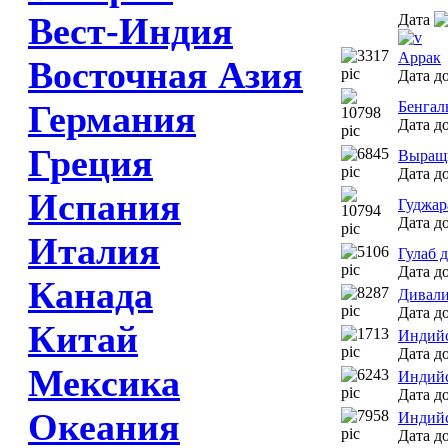
Вест-Индия
Дата
Аррак
Восточная Азия
Дата до
Германия
Бенгал
Дата до
Греция
Выращи
Дата до
Испания
Гуджар
Дата до
Италия
Гулаб 
Дата до
Канада
Дивали
Дата до
Китай
Индийс
Дата до
Мексика
Индийс
Дата до
Океания
Индийс
Дата до