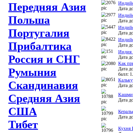
Передняя Азия
Индийс
Дата до
Индийс
Польша
Дата до
Индийс
Португалия
Дата до
Индийс
Прибалтика
Дата до
Индия 
Россия и СНГ
Дата до
Как пр
Румыния
Дата до
балл: 1
Кальку
Скандинавия
Дата до
Средняя Азия
Кашмир
Дата до
США
Кераль
Дата до
Тибет
Кухня 