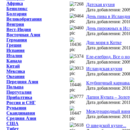
Африка
Датская кухня
Бенилюкс
Дата добавления: 2009
Болгария
День пива в Исланди
Великобритания
Дата добавления: 2010
Венгрия
День пирожных в Ис
Вест-Индия
Дата добавления: 2010
Восточная Азия
Германия
Дни моря в Котке
Греция
Дата добавления: 2011
Испания
Италия
Еле-елеброд. Все о н
Канада
Дата добавления: 2009
Китай
Исландская кухня
Мексика
Дата добавления: 2008
Океания
Передняя Азия
Клубничный карнава
Польша
Дата добавления: 2011
Португалия
Лапин Культа – Золо
Прибалтика
Дата добавления: 2011
Россия и СНГ
Румыния
Международный винн
Скандинавия
Дата добавления: 2011
Средняя Азия
США
О шведской кухне...
Тибет