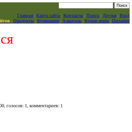
Главная
|
Карта сайта
|
Контакты
|
Поиск
|
Друзья
|
Вход
айтов
|
Продукты
|
Кулинария
|
Алкоголь
|
Кухни мира
|
Питание
тся
00, голосов: 1, комментариев: 1