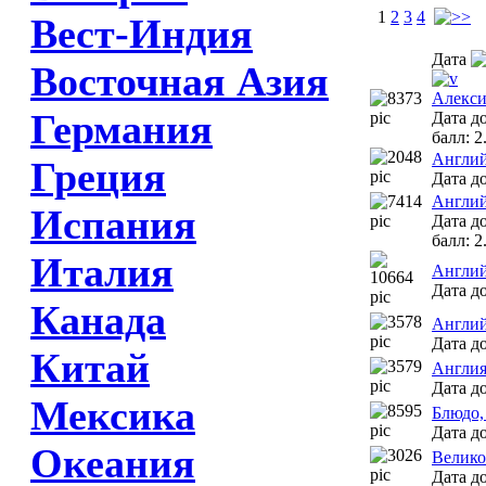
1
2
3
4
Вест-Индия
Дата
Восточная Азия
Алекси
Германия
Дата до
балл: 2
Англий
Греция
Дата до
Англий
Испания
Дата до
балл: 2
Италия
Англий
Дата до
Канада
Англий
Дата до
Китай
Англия
Дата д
Мексика
Блюдо,
Дата до
Океания
Велико
Дата до