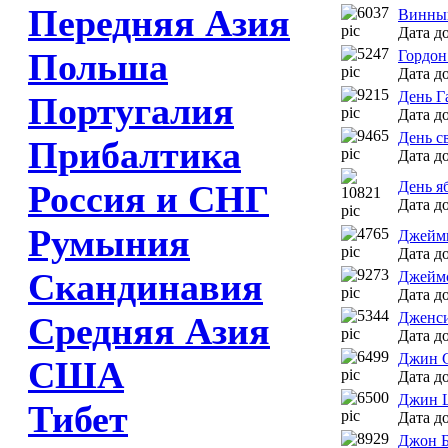
Передняя Азия
Винный
Дата до
Польша
Гордон
Дата до
День Г
Португалия
Дата до
День с
Прибалтика
Дата до
Россия и СНГ
День я
Дата до
Румыния
Джейми
Дата до
Скандинавия
Джейм
Дата до
Дженси
Средняя Азия
Дата до
Джин G
США
Дата до
Джин L
Тибет
Дата до
Джон 