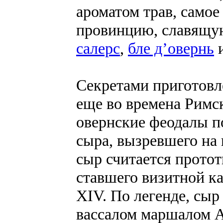
ароматом трав, самое
провинцию, славящ
салерс
,
бле д’овернь
и
Секретами приготовл
еще во времена Римс
овернские феодалы по
сыра, вызревшего на
сыр считается протот
ставшего визитной к
XIV. По легенде, сы
вассалом маршалом А