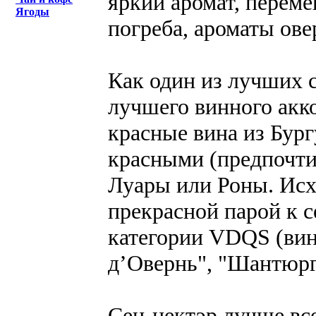
яркий аромат, перем
Ягоды
погреба, ароматы ове
Как один из лучших 
лучшего винного акк
красные вина из Бур
красными (предпочти
Луары или Роны. Исх
прекрасной парой к с
категории VDQS (вина
д’Овернь", "Шантюрг"
Сен-нектэр лучше все