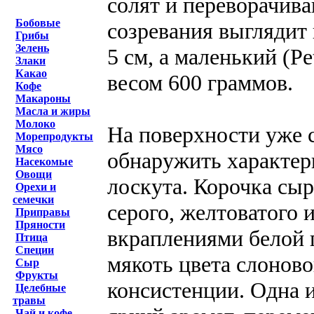
солят и переворачива
Бобовые
созревания выглядит 
Грибы
Зелень
5 см, а маленький (Pe
Злаки
Какао
весом 600 граммов.
Кофе
Макароны
Масла и жиры
Молоко
На поверхности уже 
Морепродукты
Мясо
обнаружить характер
Насекомые
Овощи
лоскута. Корочка сыр
Орехи и
семечки
серого, желтоватого и
Приправы
Пряности
вкраплениями белой 
Птица
Специи
мякоть цвета слоново
Сыр
Фрукты
консистенции. Одна и
Целебные
травы
Чай и кофе