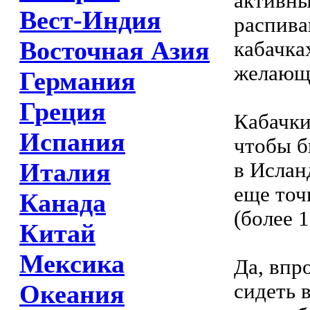
активны
Вест-Индия
распив
Восточная Азия
кабачка
желающ
Германия
Греция
Кабачки
Испания
чтобы б
Италия
в Ислан
еще точ
Канада
(более 1
Китай
Мексика
Да, впр
сидеть 
Океания