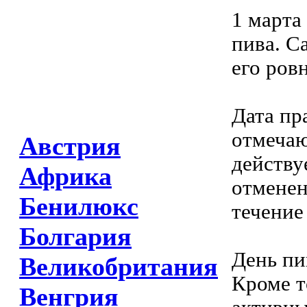
1 марта
пива. С
его ров
Дата пр
отмечаю
Австрия
действу
Африка
отменен
Бенилюкс
течение 
Болгария
День пи
Великобритания
Кроме т
Венгрия