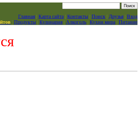
Главная
|
Карта сайта
|
Контакты
|
Поиск
|
Друзья
|
Вход
айтов
|
Продукты
|
Кулинария
|
Алкоголь
|
Кухни мира
|
Питание
тся