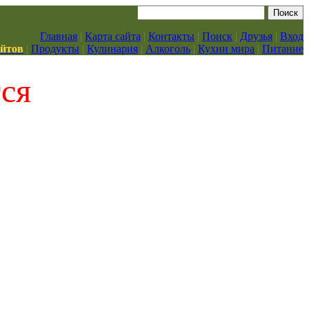
Главная
|
Карта сайта
|
Контакты
|
Поиск
|
Друзья
|
Вход
айтов
|
Продукты
|
Кулинария
|
Алкоголь
|
Кухни мира
|
Питание
тся