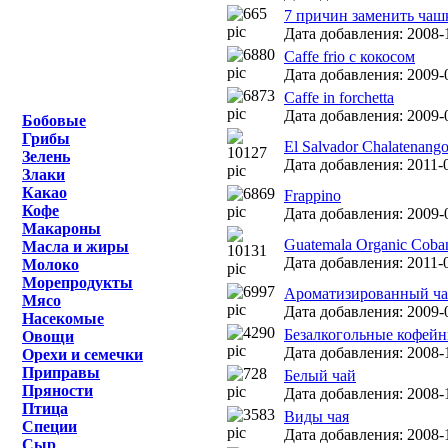
7 причин заменить чаш
Дата добавления: 2008-1
Caffe frio с кокосом
Дата добавления: 2009-
Caffe in forchetta
Дата добавления: 2009-
Бобовые
Грибы
El Salvador Chalatenang
Зелень
Дата добавления: 2011-0
Злаки
Какао
Frappino
Кофе
Дата добавления: 2009-0
Макароны
Guatemala Organic Coba
Масла и жиры
Дата добавления: 2011-0
Молоко
Морепродукты
Ароматизированный ч
Мясо
Дата добавления: 2009-
Насекомые
Безалкогольные кофейн
Овощи
Дата добавления: 2008-1
Орехи и семечки
Приправы
Белый чай
Пряности
Дата добавления: 2008-1
Птица
Виды чая
Специи
Дата добавления: 2008-
Сыр