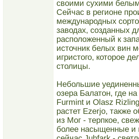
своими сухими белым
Сейчас в регионе про
международных сорто
заводах, созданных дл
расположенный к запа
источник белых вин м
игристого, которое де
столицы.
Небольшие уединенны
озера Балатон, где н
Furmint и Olasz Rizlin
растет Ezerjo, также
из Мог - терпкое, св
более насыщенные и 
сейчас Juhfark - свет