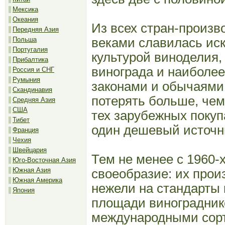
Мексика
Океания
Из всех стран-произв
Передняя Азия
веками славилась ис
Польша
Португалия
культурой виноделия
Прибалтика
винограда и наиболе
Россия и СНГ
Румыния
законами и обычаями.
Скандинавия
потерять больше, чем
Средняя Азия
США
тех зарубежных покуп
Тибет
один дешевый источн
Франция
Чехия
Швейцария
Тем не менее с 1960-
Юго-Восточная Азия
Южная Азия
своеобразие: их прои
Южная Америка
нежели на стандарты к
Япония
площади виноградник
международными сорта