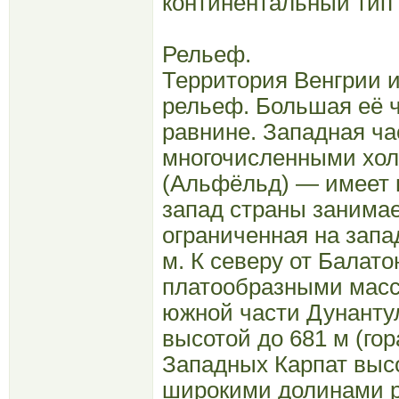
континентальный тип 
Рельеф.
Территория Венгрии 
рельеф. Большая её 
равнине. Западная ча
многочисленными холм
(Альфёльд) — имеет 
запад страны занима
ограниченная на зап
м. К северу от Балат
платообразными масс
южной части Дунанту
высотой до 681 м (гор
Западных Карпат выс
широкими долинами р