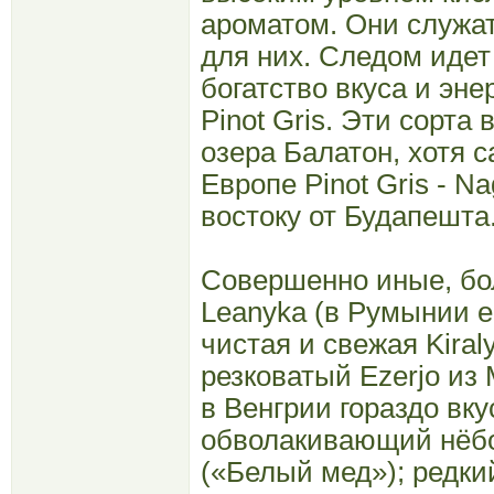
ароматом. Они служат
для них. Следом идет
богатство вкуса и эне
Pinot Gris. Эти сорта
озера Балатон, хотя 
Европе Pinot Gris - Na
востоку от Будапешта
Совершенно иные, бол
Leanyka (в Румынии е
чистая и свежая Kiral
резковатый Ezerjo из М
в Венгрии гораздо вку
обволакивающий нёбо 
(«Белый мед»); редки