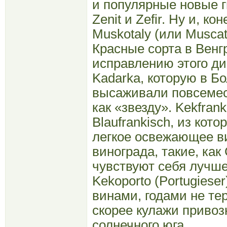
и популярные новые ги
Zenit и Zefir. Ну и, к
Muskotaly (или Muscat
Красные сорта в Венг
исправлению этого ди
Kadarka, которую в Б
высаживали повсемест
как «звезду». Kekfran
Blaufrankisch, из кото
легкое освежающее ви
винограда, такие, как 
чувствуют себя лучше
Kekoporto (Portugies
винами, годами не т
скорее кулажи привозн
солнечного юга.