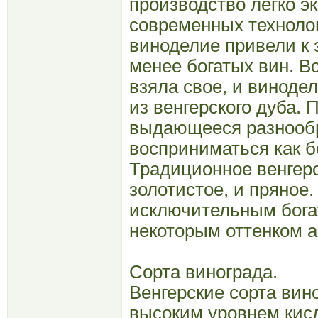
производство легко э
современных техноло
виноделие привели к 
менее богатых вин. В
взяла свое, и виноде
из венгерского дуба.
выдающееся разнообр
восприниматься как бо
Традиционное венгерск
золотистое, и пряное
исключительным богат
некоторым оттенком а
Сорта винограда.
Венгерские сорта вин
высоким уровнем кисл