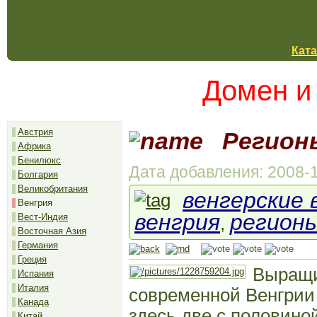
Ката
Домен и
Австрия
Регион
Африка
Бенилюкс
Дата добавления: 2008-1
Болгария
Великобритания
венгерские 
Венгрия
венгрия
регионы
Вест-Индия
,
Восточная Азия
Германия
Греция
Выращи
Испания
Италия
современной Венгрии
Канада
здесь две с половино
Китай