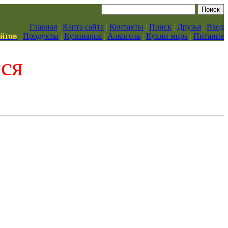
Главная
|
Карта сайта
|
Контакты
|
Поиск
|
Друзья
|
Вход
айтов
|
Продукты
|
Кулинария
|
Алкоголь
|
Кухни мира
|
Питание
тся