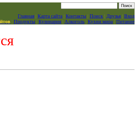
Главная
|
Карта сайта
|
Контакты
|
Поиск
|
Друзья
|
Вход
айтов
|
Продукты
|
Кулинария
|
Алкоголь
|
Кухни мира
|
Питание
тся