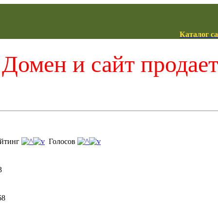
Каталог с
Домен и сайт продае
йтинг
Голосов
3
68