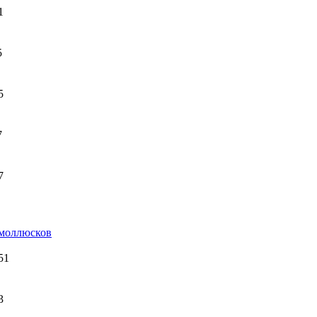
1
5
5
7
7
 моллюсков
51
3