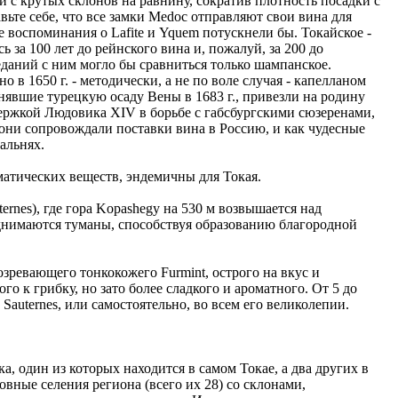
с крутых склонов на равнину, сократив плотность посадки с
вьте себе, что все замки Medoc отправляют свои вина для
е воспоминания о Lafite и Yquem потускнели бы. Токайское -
 за 100 лет до рейнского вина и, пожалуй, за 200 до
еданий с ним могло бы сравниться только шампанское.
 в 1650 г. - методически, а не по воле случая - капелланом
снявшие турецкую осаду Вены в 1683 г., привезли на родину
оддержкой Людовика XIV в борьбе с габсбургскими сюзеренами,
 они сопровождали поставки вина в Россию, и как чудесные
альнях.
матических веществ, эндемичны для Токая.
ernes), где гора Kopashegy на 530 м возвышается над
поднимаются туманы, способствуя образованию благородной
зревающего тонкокожего Furmint, острого на вкус и
го к грибку, но зато более сладкого и ароматного. От 5 до
 Sauternes, или самостоятельно, во всем его великолепии.
а, один из которых находится в самом Токае, а два других в
овные селения региона (всего их 28) со склонами,