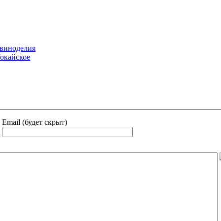
о виноделия
Токайское
Email (будет скрыт)