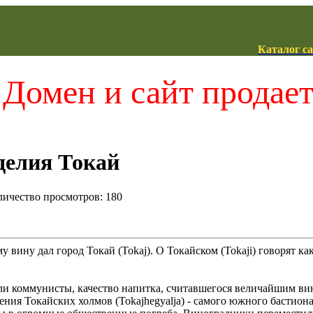
Каталог с
Домен и сайт продае
делия Токай
оличество просмотров: 180
у вину дал город Токай (Tokaj). О Токайском (Tokaji) говорят ка
ишли коммунисты, качество напитка, считавшегося величайшим 
ния Токайских холмов (Tokajhegyalja) - самого южного бастион