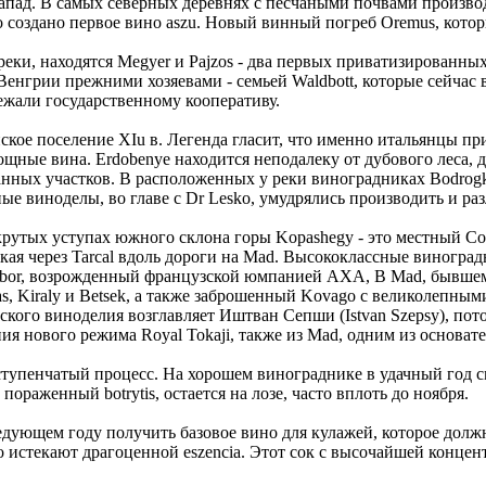
пад. В самых северных деревнях с песчаными почвами производ
создано первое вино aszu. Новый винный погреб Oremus, которым 
 реки, находятся Megyer и Pajzos - два первых приватизированн
Венгрии прежними хозяевами - семьей Waldbott, которые сейчас 
лежали государственному кооперативу.
льянское поселение XIu в. Легенда гласит, что именно итальянцы
ощные вина. Erdobenye находится неподалеку от дубового леса,
анных участков. В расположенных у реки виноградниках Bodrogke
ые виноделы, во главе с Dr Lesko, умудрялись производить и р
утых уступах южного склона горы Kopashegy - это местный Cote
Токая через Tarcal вдоль дороги на Mad. Высококлассные виноградн
bor, возрожденный французской юмпанией АХА, В Mad, бывшем
as, Kiraly и Betsek, а также заброшенный Kovago с великолепны
ского виноделия возглавляет Иштван Сепши (Istvan Szepsy), пот
ия нового режима Royal Tokaji, также из Mad, одним из основат
хступенчатый процесс. На хорошем винограднике в удачный год 
 пораженный botrytis, остается на лозе, часто вплоть до ноября.
ледующем году получить базовое вино для кулажей, которое долж
о истекают драгоценной eszencia. Этот сок с высочайшей концент