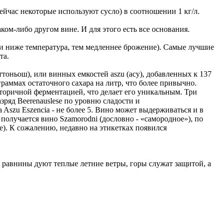
ейчас некоторые используют сусло) в соотношении 1 кг/л.
аком-либо другом вине. И для этого есть все основания.
 и ниже температура, тем медленнее брожение). Самые лучшие
та.
тоньош), или винных емкостей aszu (асу), добавленных к 137
 граммах остаточного сахара на литр, что более привычно.
й вторичной ферментацией, что делает его уникальным. Три
азряд Beerenauslese по уровню сладости и
Aszu Eszencia - не более 5. Вино может выдерживаться и в
 получается вино Szamorodni (дословно - «самородное»), по
ое). К сожалению, недавно на этикетках появился
 равнины дуют теплые летние ветры, горы служат защитой, а