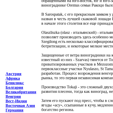
обращенными на юго-восток, юг и юго-за
винограднике Oremus семьи Ракоци было 
В Sarospatak, с его прекрасным замком у
назван в честь лучшей скаковой лошади 
в начале этого столетия все еще принад
Olaszliszka (olasz - итальянский) - ита
позволяет производить здесь особенно м
Szegilong есть несколько классифициров
ботритизации, и некоторые мелкие местн
Защищенные от ветра виноградники на кр
известный из них - Szarvas) тянется от 
приватизированных участков в Mezozom
первоклассные участки Nyulaszo, St Tam
разработан. Процесс возрождения венгер
Австрия
рынка, то это первая независимая компан
Африка
Бенилюкс
Производство Tokaji - это сложный дву
Болгария
развития плесени, тогда как виноград, не
Великобритания
Венгрия
Затем его пускают под пресс, чтобы в с
Вест-Индия
ягоды «асу», ссыпанные в кучу, медленн
Восточная Азия
богатство региона.
Германия