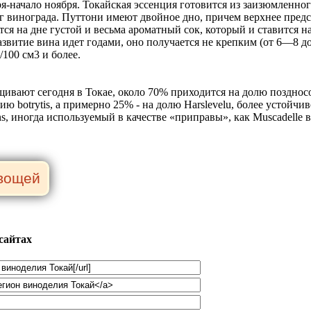
я-начало ноября. Токайская эссенция готовится из заизюмленно
г винограда. Путтони имеют двойное дно, причем верхнее предст
тся на дне густой и весьма ароматный сок, который и ставится 
азвитие вина идет годами, оно получается не крепким (от 6—8 
/100 см3 и более.
щивают сегодня в Токае, около 70% приходится на долю поздносо
botrytis, а примерно 25% - на долю Harslevelu, более устойчиво
ins, иногда используемый в качестве «приправы», как Muscadelle в
сайтах