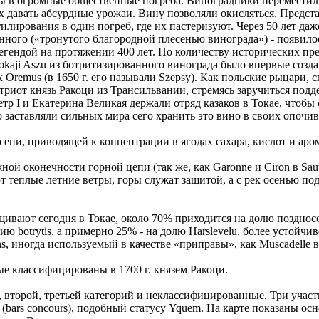
ы в огромные общественные погреба. Виноградники переместили 
их давать абсурдные урожаи. Вину позволяли окисляться. Предста
лирования в один погреб, где их пастеризуют. Через 50 лет даж
ного («тронутого благородной плесенью винограда») - появилось
 легендой на протяжении 400 лет. По количеству исторических пр
kaji Aszu из ботритизированного винограда было впервые создано
 Oremus (в 1650 г. его называли Szepsy). Как польские рыцари, 
 патриот князь Ракоци из Трансильвании, стремясь заручиться п
тр I и Екатерина Великая держали отряд казаков в Токае, чтобы
заставляли сильных мира сего хранить это вино в своих опочив
ени, приводящей к концентрации в ягодах сахара, кислот и аро
жной оконечности горной цепи (так же, как Garonne и Ciron в Saut
ют теплые летние ветры, горы служат защитой, а с рек осенью 
щивают сегодня в Токае, около 70% приходится на долю поздносо
botrytis, а примерно 25% - на долю Harslevelu, более устойчиво
ins, иногда используемый в качестве «приправы», как Muscadelle в
е классифицированы в 1700 г. князем Ракоци.
, второй, третьей категорий и неклассифицированные. Три участк
(bars concours), подобный статусу Yquem. На карте показаны осн