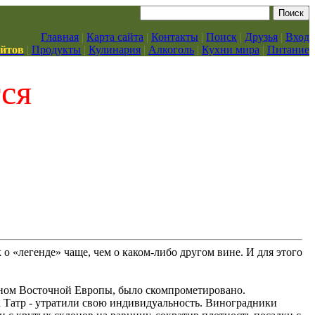
Главная
|
Карта сайта
|
Контакты
|
Поиск
|
Друзья
|
Вход
айтов
|
Продукты
|
Кулинария
|
Алкоголь
|
Кухни мира
|
Питание
тся
к о «легенде» чаще, чем о каком-либо другом вине. И для этого
вином Восточной Европы, было скомпрометировано.
а Татр - утратили свою индивидуальность. Виноградники