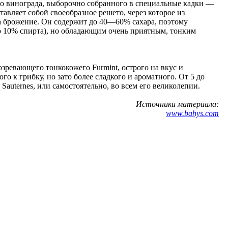
го винограда, выборочно собранного в специальные кадки —
авляет собой своеобразное решето, через которое из
на брожение. Он содержит до 40—60% сахара, поэтому
до 10% спирта), но обладающим очень приятным, тонким
зревающего тонкокожего Furmint, острого на вкус и
го к грибку, но зато более сладкого и ароматного. От 5 до
 Sauternes, или самостоятельно, во всем его великолепии.
Источники материала:
www.bahys.com