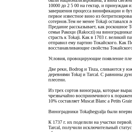
были национализированы, а вина свезен
10000 до 2 5 00 на гектар, и принуждая 
завершения процесса винификации и бути
первое известное вино из ботритизирован
сотернов.Тем не менее Tokaji оставался
Предание рассказывает, как роскошное To
семьи Ракоци (Rakoczi) на виноградниках
страсть к Tokaji. Как в 1703 г. великий
отправил ему партию Токайского. Как Пе
восстанавливающие свойства Токайского 
Условия, провоцирующие появление плес
Две реки, Bodrog и Tisza, сливаются у ю
деревнями Tokaj и Tarcal. С равнины ду
плесени.
Из трех сортов винограда, которые выра
чрезвычайно восприимчивого к поражению 
10% составляет Muscat Blanc a Petits Gra
Виноградники Tokajhegyalja были впервы
К 1737 г. их поделили на участки первой
Tarcal, получили исключительный статус 