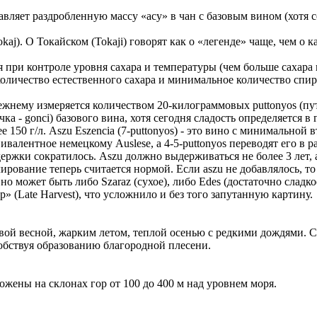
вляет раздробленную массу «асу» в чан с базовым вином (хотя с
aj). О Токайском (Tokaji) говорят как о «легенде» чаще, чем о к
 при контроле уровня сахара и температуры (чем больше сахара
оличество естественного сахара и минимальное количество спир
ежнему измеряется количеством 20-килограммовых puttonyos (пут
ка - gonci) базового вина, хотя сегодня сладость определяется в
ее 150 г/л. Aszu Eszencia (7-puttonyos) - это вино с минимально
ивалентное немецкому Auslese, a 4-5-puttonyos переводят его в р
ржки сократилось. Aszu должно выдерживаться не более 3 лет, a 
лирование теперь считается нормой. Если aszu не добавлялось, то
но может быть либо Szaraz (сухое), либо Edes (достаточно сладк
 (Late Harvest), что усложнило и без того запутанную картину.
вой весной, жарким летом, теплой осенью с редкими дождями. С
обствуя образованию благородной плесени.
жены на склонах гор от 100 до 400 м над уровнем моря.