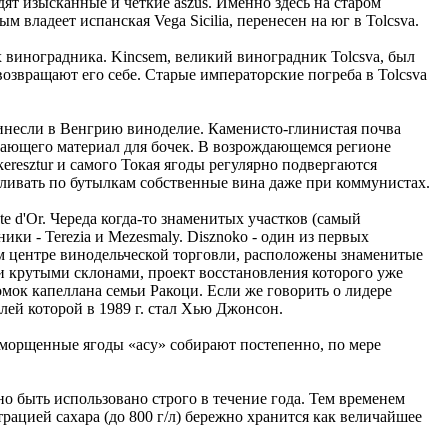
ят изысканные и четкие aszus. Именно здесь на старом
владеет испанская Vega Sicilia, перенесен на юг в Tolcsva.
ых виноградника. Kincsem, великий виноградник Tolcsva, был
возвращают его себе. Старые императорские погреба в Tolcsva
 принесли в Венгрию виноделие. Каменисто-глинистая почва
 дающего материал для бочек. В возрождающемся регионе
resztur и самого Токая ягоды регулярно подвергаются
азливать по бутылкам собственные вина даже при коммунистах.
 d'Or. Череда когда-то знаменитых участков (самый
ики - Terezia и Mezesmaly. Disznoko - один из первых
 центре винодельческой торговли, расположены знаменитые
ми крутыми склонами, проект восстановления которого уже
омок капеллана семьи Ракоци. Если же говорить о лидере
елей которой в 1989 г. стал Хью Джонсон.
сморщенные ягоды «асу» собирают постепенно, по мере
но быть использовано строго в течение года. Тем временем
рацией сахара (до 800 г/л) бережно хранится как величайшее