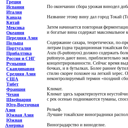
Греция
По окончании сбора урожая винодел доба
Испания
Италия
Название этому вину дал город Токай (Tok
Канада
Китай
Затем начинается повторная ферментация
Мексика
и богатые вина содержат максимальное к
Океания
Передняя Азия
Содержание сахара, теоретически, по-пр
Польша
литрам (одна традиционная токайская боч
Португалия
Aszu (6-puttonyos) должно содержать бол
Прибалтика
puttonyos дают вино, приблизительно экв
Россия и СНГ
концентрированности. Сейчас время выде
Румыния
бочках, и в бутылках. Более раннее бути
Скандинавия
стилю скорее похожее на легкий херес. О
Средняя Азия
неконтролируемый термин «поздний сбор»
США
Тибет
Климат.
Франция
Климат здесь характеризуется неустойчи
Чехия
с рек осенью поднимаются туманы, спос
Швейцария
Юго-Восточная
Рельеф.
Азия
Лучшие токайские виноградники располо
Южная Азия
Южная
Виноградарство и виноделие.
Америка