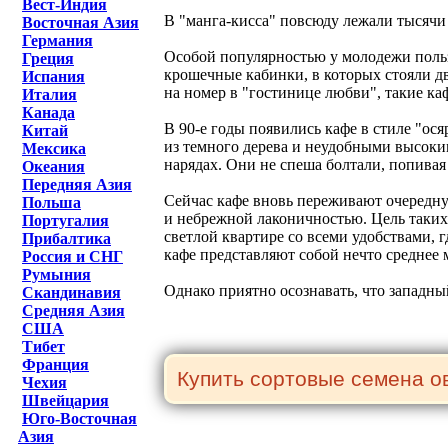
Вест-Индия
В "манга-кисса" повсюду лежали тысячи
Восточная Азия
Германия
Особой популярностью у молодежи пользо
Греция
крошечные кабинки, в которых стояли дв
Испания
на номер в "гостинице любви", такие ка
Италия
Канада
В 90-е годы появились кафе в стиле "ос
Китай
из темного дерева и неудобными высоки
Мексика
нарядах. Они не спеша болтали, попивая
Океания
Передняя Азия
Сейчас кафе вновь переживают очередну
Польша
и небрежной лаконичностью. Цель таких 
Португалия
светлой квартире со всеми удобствами, 
Прибалтика
кафе представляют собой нечто среднее 
Россия и СНГ
Румыния
Однако приятно осознавать, что западны
Скандинавия
Средняя Азия
США
Тибет
Франция
Чехия
Швейцария
Юго-Восточная
Азия