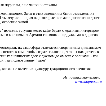
ли журналы, а не чашки и стаканы.
 компаньоном. Залы в этих заведениях были разделены на
 тысячу иен, но для пар, которые не имели достаточно денег
, особенно зимой.
зу" исчезли, уступив место кафе-барам с мрачным интерьером
етые в костюмы от Армани со своими подружками в дорогих
 молодежи, их атмосфера отличается спортивным динамизмом
состоит в том, чтобы создать иллюзию, что вы находитесь в
еченных английских сдоб с джемом до омлета с овощами. Эти
й, где подают лапшу "удон".
 все же не вытеснил культуру традиционного чаепития.
Источники материала:
www.inopressa.ru