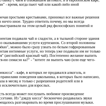
банку с чаем в ближайшем автомате, и в европейском кафе,
н" - время, когда пьют чай или какой-либо иной
 кончая простыми крестьянами, принимал все важные решения
и ничто иное. Трудно ответить почему, но мы всегда
и выстраивали на этом целый ряд философских понятий и
лиентам подавали чай и сладости, а в тыльной стороне здания
но оказывавшими услуги куртизанок. Со второй половины
дзёкю", можно было сразу узнать по белым гофрированным
нтам интимные услуги, но теперь уже подавали им не только
отя" (английский красный чай). Постепенно желание выпить
я-ни симасэн ка?" - "хотите ли выпить чаю (или еще чего-
нкисса" - кафе, в которых не продавался алкоголь, и
с правилами поведения школьника, в которых было написано,
аза в месяц и только с разрешения родителей или в
ы исключительно для взрослых.
ость всегда может послушать любимое произведение
етами. Из "дзядзу кисса" бесконечно раздавалась звуки
рещалось разговаривать во время прослушивания музыки.