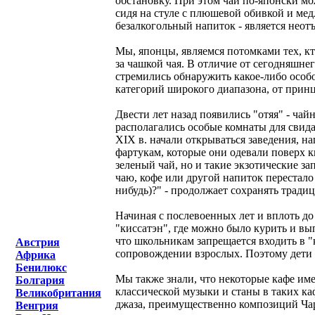
обстановку. При этом чай по-японски м
сидя на стуле с плюшевой обивкой и мед
безалкогольный напиток - является неот
Мы, японцы, являемся потомками тех, к
за чашкой чая. В отличие от сегодняшнег
стремились обнаружить какое-либо особо
категорий широкого диапазона, от прин
Двести лет назад появились "отяя" - чай
располагались особые комнаты для свид
XIX в. начали открываться заведения, 
фартукам, которые они одевали поверх 
зеленый чай, но и такие экзотические з
чаю, кофе или другой напиток перестало 
нибудь)?" - продолжает сохранять трад
Начиная с послевоенных лет и вплоть до 
"киссатэн", где можно было курить и вы
что школьникам запрещается входить в "к
Австрия
сопровождении взрослых. Поэтому дети з
Африка
Бенилюкс
Мы также знали, что некоторые кафе им
Болгария
классической музыки и станы в таких ка
Великобритания
джаза, преимущественно композиций Чар
Венгрия