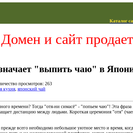
Каталог с
Домен и сайт продае
означает "выпить чаю" в Япон
оличество просмотров: 263
я кухня
,
японский чай
много времени? Тогда "отя-ни симасё" - "попьем чаю"! Эта фраз
ращает дистанцию между людьми. Короткая церемония "отя" (чаеп
 прежде всего необходимо небольшое уютное место и время, ког