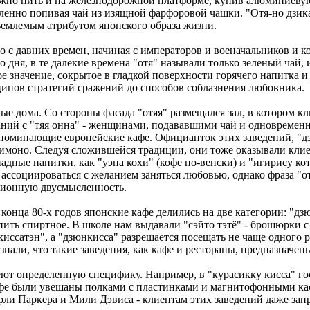
ожно пить и на железнодорожной платформе, купив алюминиевую 
ленно попивая чай из изящной фарфоровой чашки. "Отя-но дзика
ъемлемым атрибутом японского образа жизни.
то с давних времен, начиная с императоров и военачальников и
о дня, в те далекие времена "отя" называли только зеленый чай, 
е значение, сокрытое в гладкой поверхности горячего напитка 
ципов стратегий сражений до способов соблазнения любовника.
ные дома. Со стороны фасада "отяя" размещался зал, в котором к
аний с "тяя онна" - женщинами, подававшими чай и одновремен
напоминающие европейские кафе. Официанток этих заведений, "
кимоно. Следуя сложившейся традиции, они тоже оказывали клие
ападные напитки, как "уэна кохи" (кофе по-венски) и "игирису к
ассоциироваться с желанием заняться любовью, однако фраза "от
иционную двусмысленность.
конца 80-х годов японские кафе делились на две категории: "дзю
пить спиртное. В школе нам выдавали "сэйто тэтё" - брошюрки 
иссатэн", а "дзюнкисса" разрешается посещать не чаще одного р
нали, что такие заведения, как кафе и рестораны, предназначен
еют определенную специфику. Например, в "курасикку кисса" г
фе были увешаны полками с пластинками и магнитофонными касс
ли Паркера и Мили Дэвиса - клиентам этих заведений даже зап