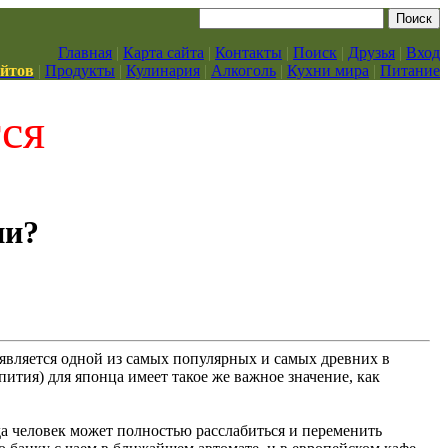
Главная
|
Карта сайта
|
Контакты
|
Поиск
|
Друзья
|
Вход
айтов
|
Продукты
|
Кулинария
|
Алкоголь
|
Кухни мира
|
Питание
тся
ии?
а является одной из самых популярных и самых древних в
ития) для японца имеет такое же важное значение, как
да человек может полностью расслабиться и переменить