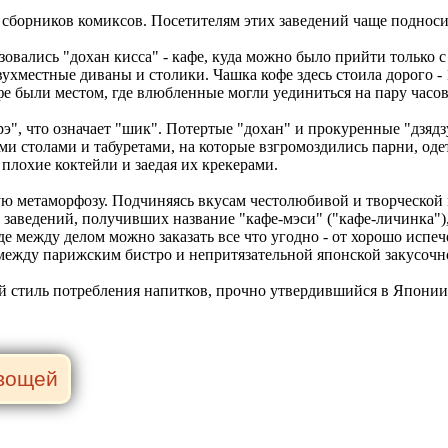
 сборников комиксов. Посетителям этих заведений чаще подноси
вались "дохан кисса" - кафе, куда можно было прийти только с
ухместные диваны и столики. Чашка кофе здесь стоила дорого - 1
фе были местом, где влюбленные могли уединиться на пару часов
ярэ", что означает "шик". Потертые "дохан" и прокуренные "дзяд
ми столами и табуретами, на которые взгромоздились парни, од
 плохие коктейли и заедая их крекерами.
ю метаморфозу. Подчиняясь вкусам честолюбивой и творческой
заведений, получивших название "кафе-мэси" ("кафе-личинка"), 
где между делом можно заказать все что угодно - от хорошо исп
между парижским бистро и непритязательной японской закусочно
й стиль потребления напитков, прочно утвердившийся в Японии,