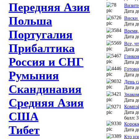
Передняя Азия
Визитн
Дата д
Польша
Виски 
Дата д
Португалия
Время,
Дата д
Все, ч
Прибалтика
Дата д
Гонкон
Россия и СНГ
Дата д
Готов
Румыния
Дата д
День с
Скандинавия
Дата д
Знаком
Средняя Азия
Дата д
Компэ
Дата д
США
балл: 3
Корок
Тибет
Дата д
Кто из