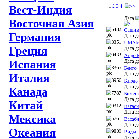
Вест-Индия
1
2
3
4
Дата
Восточная Азия
Cашими
Германия
Дата д
UMAMI
Греция
Дата д
Андо 
Испания
Дата д
Бенто.
Дата д
Италия
Блюдо 
Дата д
Канада
Божест
Дата д
Китай
Вагаси
Дата д
Мексика
Васаби
Дата д
Океания
Виды 
Дата д