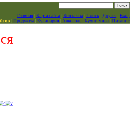
Главная
|
Карта сайта
|
Контакты
|
Поиск
|
Друзья
|
Вход
айтов
|
Продукты
|
Кулинария
|
Алкоголь
|
Кухни мира
|
Питание
тся