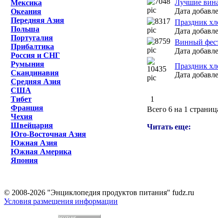
Лучшие вин
Мексика
Дата добавле
Океания
Передняя Азия
Праздник хл
Польша
Дата добавле
Португалия
Винный фест
Прибалтика
Дата добавле
Россия и СНГ
Румыния
Праздник хл
Скандинавия
Дата добавле
Средняя Азия
США
Тибет
1
Франция
Всего 6 на 1 страниц
Чехия
Швейцария
Читать еще:
Юго-Восточная Азия
Южная Азия
Южная Америка
Япония
© 2008-2026 "Энциклопедия продуктов питания" fudz.ru
Условия размещения информации