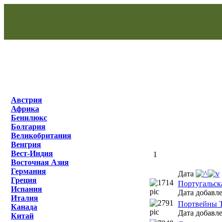
Австрия
Африка
Бенилюкс
Болгария
Великобритания
Венгрия
Вест-Индия
1
Восточная Азия
Германия
Дата
Греция
Португальск
Испания
Дата добавле
Италия
Портвейны Ta
Канада
Дата добавле
Китай