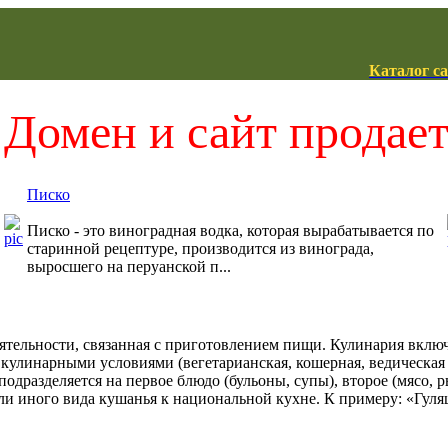
Каталог с
Домен и сайт продае
Писко
Писко - это виноградная водка, которая вырабатывается по
старинной рецептуре, производится из винограда,
выросшего на перуанской п...
 деятельности, связанная с приготовлением пищи. Кулинария вклю
кулинарными условиями (вегетарианская, кошерная, ведическа
дразделяется на первое блюдо (бульоны, супы), второе (мясо, ры
или иного вида кушанья к национальной кухне. К примеру: «Гул