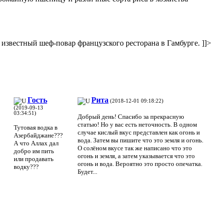
- известный шеф-повар французского ресторана в Гамбурге.
]]>
Гость
Рита
(2018-12-01 09:18:22)
(2019-09-13
03:34:51)
Добрый день! Спасибо за прекрасную
статью! Но у вас есть неточность. В одном
Тутовая водка в
случае кислый вкус представлен как огонь и
Азербайджане???
вода. Затем вы пишите что это земля и огонь.
А что Аллах дал
О солёном вкусе так же написано что это
добро им пить
огонь и земля, а затем указывается что это
или продавать
огонь и вода. Вероятно это просто опечатка.
водку???
Будет...