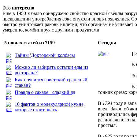
Это интересно
Ещё в 1950-х было обнаружено свойство красной свёклы разруш
прекращении употребления сока опухоли вновь появлялись. Со
быстро уничтожает раковые клетки, что организм не успевает 
умеренно, комбинируя с другими продуктами.
5 новых статей из 7159
Сегодня
]]
Тайны 'Докторской' колбасы
В 
Можно ли забирать остатки еды из
ресторана?
Эт
Как появился советский граненый
стакан?
В
Правда о сахаре - сладкий яд
тонких срезах ко
В
1794
году в за
10 фактов о молекулярной кухне,
ввел "Закон об ак
которые стоит знать
производились фе
регионального нал
простыл.
В
1925
году роди