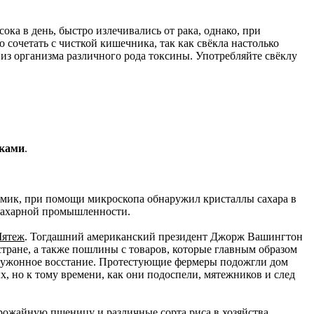
ка в день, быстро излечивались от рака, однако, при
сочетать с чисткой кишечника, так как свёкла настолько
 из организма различного рода токсины. Употребляйте свёклу
ками
.
имик, при помощи микроскопа обнаружил кристаллы сахара в
осахарной промышленности.
Мятеж
. Тогдашний американский президент Джорж Вашингтон
стране, а также пошлины с товаров, которые главным образом
оружонное восстание. Протестующие фермеры подожгли дом
, но к тому времени, как они подоспели, мятежников и след
рожайную пшеницу и различные сорта риса в хозяйства