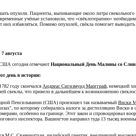
ать опухоли. Пациенты, выпивающие около литра свекольного со
временные учёные установили, что «свёклотерапию» необходимо 
от них избавляться. Помимо опухолей, свёкла помогает выводить
>
7 августа
США сегодня отмечают
Национальный День Малины со Слив
от день в истории:
1782
году скончался
Андреас Сигизмунд Маргграф
, немецкий х
рней свеклы, что привело в дальнейшем к возникновению свекл
падной Пенсильвании (США) произошел так называемый
Виски 
цизах", по которому собирались налоги за дистилляцию Виски в 
рмерами, особенно на границе. Этот закон и спровоцировал во
огового инспектора. Вашингтон направил туда 13 тысяц военных
лся
М.С. Сваминатхан
, индийский генетик, внедривший высокоу