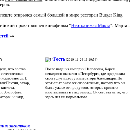
еров.
апеште открылся самый большой в мире
ресторан Burger King
.
сийский прокат вышел кинофильм "
Неотразимая Марта
". Марта 
стей
»»
Гость
7)
(2019-11-24 18:10:54)
дела, что состав
После падения империи Наполеона, Карем
 естественные
ненадолго оказался в Петербурге, где предложил
е исключаются. В
свои услуги двору императора Александра. Но
тав:Пектин, сахар,
этот опыт оказался скоротечным, потому что он
 кислота,
был в ужасе от продуктов, которые принято
л, Хлорофил,
изготавливать в этих землях. Он сетовал на то, что
аторы: инжир,...
здесь нет ни нормального...
них заготовок