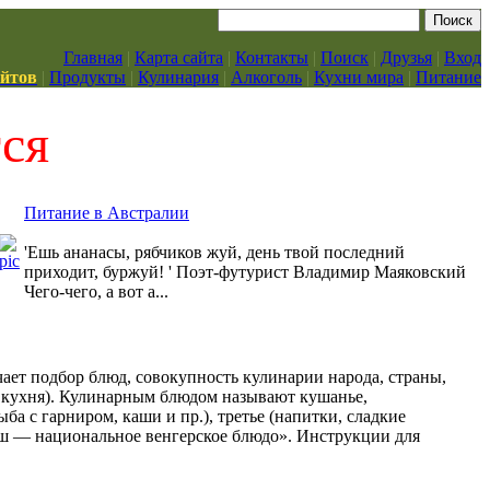
Главная
|
Карта сайта
|
Контакты
|
Поиск
|
Друзья
|
Вход
айтов
|
Продукты
|
Кулинария
|
Алкоголь
|
Кухни мира
|
Питание
тся
Питание в Австралии
'Ешь ананасы, рябчиков жуй, день твой последний
приходит, буржуй! ' Поэт-футурист Владимир Маяковский
Чего-чего, а вот а...
чает подбор блюд, совокупность кулинарии народа, страны,
я кухня). Кулинарным блюдом называют кушанье,
ба с гарниром, каши и пр.), третье (напитки, сладкие
яш — национальное венгерское блюдо». Инструкции для