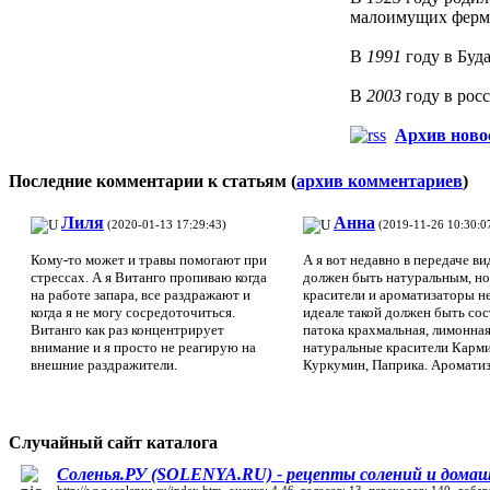
малоимущих ферм
В
1991
году в Буд
В
2003
году в рос
Архив ново
Последние комментарии к статьям (
архив комментариев
)
Лиля
Анна
(2020-01-13 17:29:43)
(2019-11-26 10:30:0
Кому-то может и травы помогают при
А я вот недавно в передаче ви
стрессах. А я Витанго пропиваю когда
должен быть натуральным, но
на работе запара, все раздражают и
красители и ароматизаторы н
когда я не могу сосредоточиться.
идеале такой должен быть сос
Витанго как раз концентрирует
патока крахмальная, лимонная
внимание и я просто не реагирую на
натуральные красители Карми
внешние раздражители.
Куркумин, Паприка. Ароматиз
Случайный сайт каталога
Соленья.РУ (SOLENYA.RU) - рецепты солений и домаш