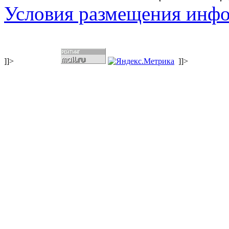
Условия размещения инф
]]>
]]>