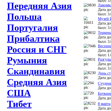
балл: 3.
Передняя Азия
Лакомка
Дата до
Польша
балл: 3.
Музей 
Дата до
Португалия
балл: 3.
Тещины
Прибалтика
Дата до
балл: 3.
Весенн
Россия и СНГ
Дата до
балл: 1.
Румыния
Разгул
Дата до
Скандинавия
балл: 3.
День ст
Дата до
Средняя Азия
Студен
Дата до
США
Ботвин
Дата до
Тибет
8 марта
Дата до