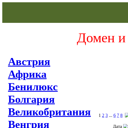
Домен и 
Австрия
Африка
Бенилюкс
Болгария
Великобритания
1
2
3
...
6
7
8
Венгрия
Дата