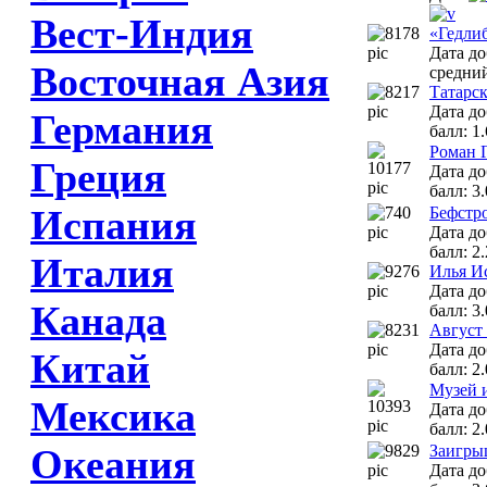
Вест-Индия
«Гедли
Дата до
Восточная Азия
средний
Татарск
Дата до
Германия
балл: 1
Роман Г
Греция
Дата до
балл: 3
Испания
Бефстр
Дата до
балл: 2.
Италия
Илья И
Дата до
Канада
балл: 3.
Август 
Дата до
Китай
балл: 2.
Музей 
Мексика
Дата до
балл: 2.
Океания
Заигры
Дата до