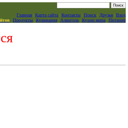
Главная
|
Карта сайта
|
Контакты
|
Поиск
|
Друзья
|
Вход
айтов
|
Продукты
|
Кулинария
|
Алкоголь
|
Кухни мира
|
Питание
тся