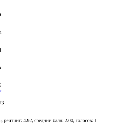
9
4
1
5
6
У
73
, рейтинг: 4.92, средний балл: 2.00, голосов: 1