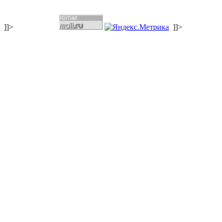
]]>
]]>