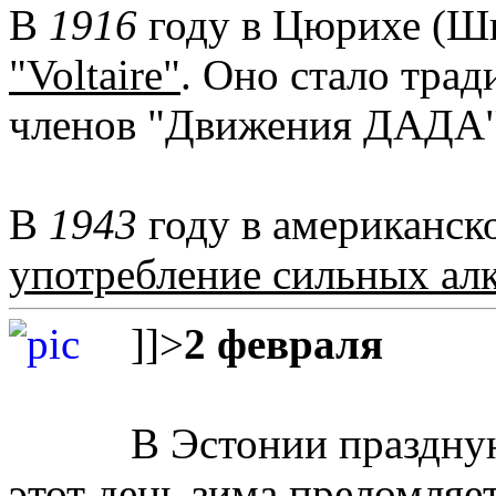
В
1916
году в Цюрихе (Ш
"Voltaire"
. Оно стало тра
членов "Движения ДАДА" в
В
1943
году в американск
употребление сильных ал
]]>
2 февраля
В Эстонии праздн
этот день зима преломляе