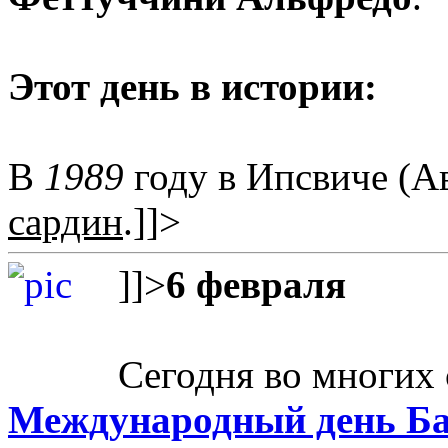
Этот день в истории:
В
1989
году в Ипсвиче (А
сардин
.
]]>
]]>
6 февраля
Сегодня во многих 
Международный день Б