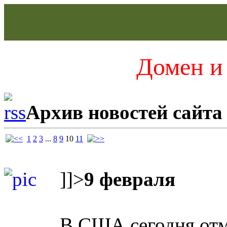
Домен и 
Архив новостей сайта
1
2
3
...
8
9
10
11
]]>
9 февраля
В США сегодня от